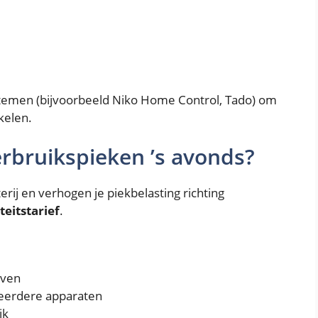
stemen (bijvoorbeeld Niko Home Control, Tado) om
kelen.
erbruikspieken ’s avonds?
erij en verhogen je piekbelasting richting
teitstarief
.
oven
meerdere apparaten
jk