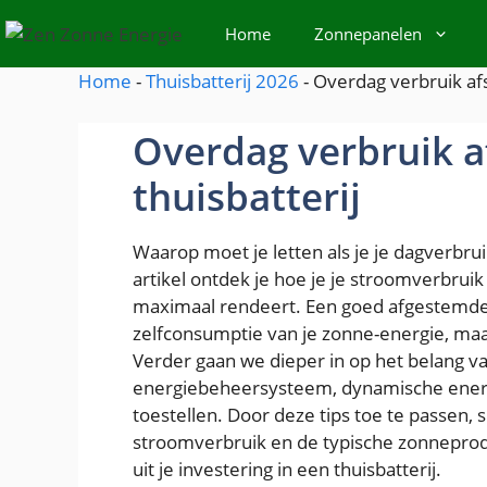
Spring
Home
Zonnepanelen
naar
de
Home
-
Thuisbatterij 2026
-
Overdag verbruik af
inhoud
Overdag verbruik 
thuisbatterij
Waarop moet je letten als je je dagverbrui
artikel ontdek je hoe je je stroomverbruik
maximaal rendeert. Een goed afgestemde b
zelfconsumptie van je zonne-energie, maa
Verder gaan we dieper in op het belang van
energiebeheersysteem, dynamische energi
toestellen. Door deze tips toe te passen, s
stroomverbruik en de typische zonneprodu
uit je investering in een thuisbatterij.