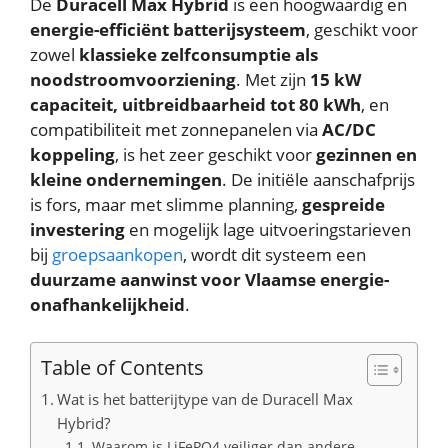
De
Duracell Max Hybrid
is een hoogwaardig en
energie-efficiënt batterijsysteem
, geschikt voor
zowel
klassieke zelfconsumptie als
noodstroomvoorziening
. Met zijn
15 kW
capaciteit, uitbreidbaarheid tot 80 kWh
, en
compatibiliteit met zonnepanelen via
AC/DC
koppeling
, is het zeer geschikt voor
gezinnen en
kleine ondernemingen
. De initiële aanschafprijs
is fors, maar met slimme planning,
gespreide
investering
en mogelijk lage uitvoeringstarieven
bij
groepsaankopen
, wordt dit systeem een
duurzame aanwinst voor Vlaamse energie-
onafhankelijkheid
.
Table of Contents
Wat is het batterijtype van de Duracell Max
Hybrid?
Waarom is LiFePO4 veiliger dan andere