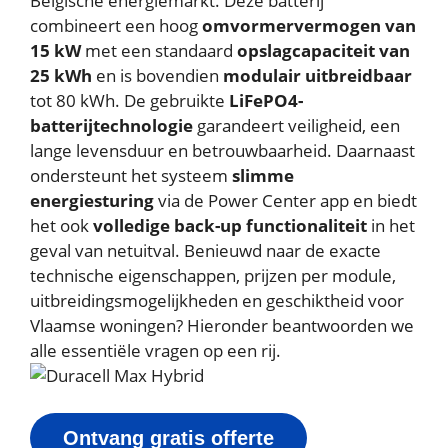
Belgische energiemarkt. Deze batterij
combineert een hoog
omvormervermogen van
15 kW
met een standaard
opslagcapaciteit van
25 kWh
en is bovendien
modulair uitbreidbaar
tot 80 kWh. De gebruikte
LiFePO4-
batterijtechnologie
garandeert veiligheid, een
lange levensduur en betrouwbaarheid. Daarnaast
ondersteunt het systeem
slimme
energiesturing
via de Power Center app en biedt
het ook
volledige back-up functionaliteit
in het
geval van netuitval. Benieuwd naar de exacte
technische eigenschappen, prijzen per module,
uitbreidingsmogelijkheden en geschiktheid voor
Vlaamse woningen? Hieronder beantwoorden we
alle essentiële vragen op een rij.
Ontvang gratis offerte