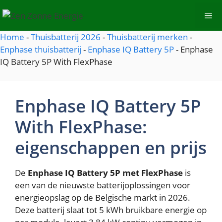
Spring
Me
naar
de
Home
-
Thuisbatterij 2026
-
Thuisbatterij merken
-
inhoud
Enphase thuisbatterij
-
Enphase IQ Battery 5P
-
Enphase
IQ Battery 5P With FlexPhase
Enphase IQ Battery 5P
With FlexPhase:
eigenschappen en prijs
De
Enphase IQ Battery 5P met FlexPhase
is
een van de nieuwste batterijoplossingen voor
energieopslag op de Belgische markt in 2026.
Deze batterij slaat tot 5 kWh bruikbare energie op