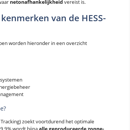
 waar
netonafhankelijkheid
vereist is.
e kenmerken van de HESS-
en worden hieronder in een overzicht
iesystemen
energiebeheer
anagement
ie?
racking) zoekt voortdurend het optimale
99,9% wordt bijna
alle geproduceerde zonne-