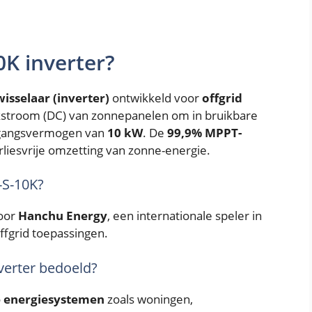
0K inverter?
isselaar (inverter)
ontwikkeld voor
offgrid
lijkstroom (DC) van zonnepanelen om in bruikbare
tgangsvermogen van
10 kW
. De
99,9% MPPT-
rliesvrije omzetting van zonne-energie.
-S-10K?
oor
Hanchu Energy
, een internationale speler in
ffgrid toepassingen.
verter bedoeld?
 energiesystemen
zoals woningen,