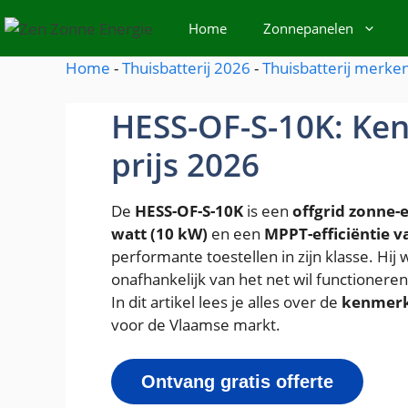
Spring
Home
Zonnepanelen
naar
de
Home
-
Thuisbatterij 2026
-
Thuisbatterij merke
inhoud
HESS-OF-S-10K: Ke
prijs 2026
De
HESS-OF-S-10K
is een
offgrid zonne-
watt (10 kW)
en een
MPPT-efficiëntie v
performante toestellen in zijn klasse. Hij
onafhankelijk van het net wil functionere
In dit artikel lees je alles over de
kenmer
voor de Vlaamse markt.
Ontvang gratis offerte