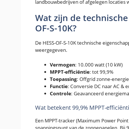
landbouwbedrijven of afgelegen locaties
Wat zijn de technisch
OF-S-10K?
De HESS-OF-S-10K technische eigenschapp
weergegeven.
Vermogen
: 10.000 watt (10 kW)
MPPT-efficiëntie
: tot 99,9%
Toepassing
: Offgrid zonne-energ
Functie
: Conversie DC naar AC & 
Controle
: Geavanceerd energiem
Wat betekent 99,9% MPPT-efficiënt
Een MPPT-tracker (Maximum Power Point T
spanningspunt van de zonnepanelen. Bij 