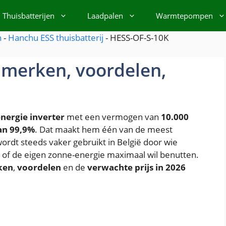
Thuisbatterijen
Laadpalen
Warmtepompen
n
-
Hanchu ESS thuisbatterij
-
HESS-OF-S-10K
nmerken, voordelen,
energie inverter
met een vermogen van
10.000
an 99,9%
. Dat maakt hem één van de meest
 wordt steeds vaker gebruikt in België door wie
n of de eigen zonne-energie maximaal wil benutten.
ken
,
voordelen
en de
verwachte prijs in 2026