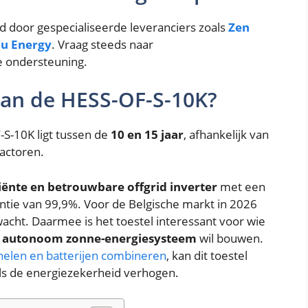
d door gespecialiseerde leveranciers zoals
Zen
u Energy
. Vraag steeds naar
e ondersteuning.
van de HESS-OF-S-10K?
S-10K ligt tussen de
10 en 15 jaar
, afhankelijk van
factoren.
ciënte en betrouwbare offgrid inverter
met een
tie van 99,9%. Voor de Belgische markt in 2026
acht. Daarmee is het toestel interessant voor wie
n
autonoom zonne-energiesysteem
wil bouwen.
elen en batterijen combineren
, kan dit toestel
ls de energiezekerheid verhogen.