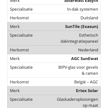
Solarwatt EasyIn
In-dak systemen
Duitsland
SunTile (Exasun)
Esthetisch
dakintegratiepaneel
Nederland
AGC SunEwat
BIPV-glas voor gevels
& ramen
België – AGC
Ertex Solar
Glaskaderoplossingen
op maat