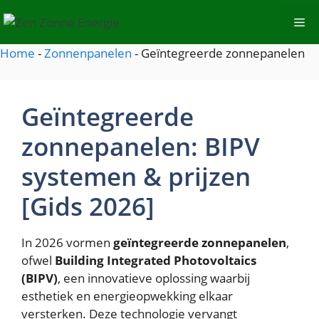
Spring
Me
naar
de
Home
-
Zonnenpanelen
-
Geïntegreerde zonnepanelen
inhoud
Geïntegreerde
zonnepanelen: BIPV
systemen & prijzen
[Gids 2026]
In 2026 vormen
geïntegreerde zonnepanelen
,
ofwel
Building Integrated Photovoltaics
(BIPV)
, een innovatieve oplossing waarbij
esthetiek en energieopwekking elkaar
versterken. Deze technologie vervangt