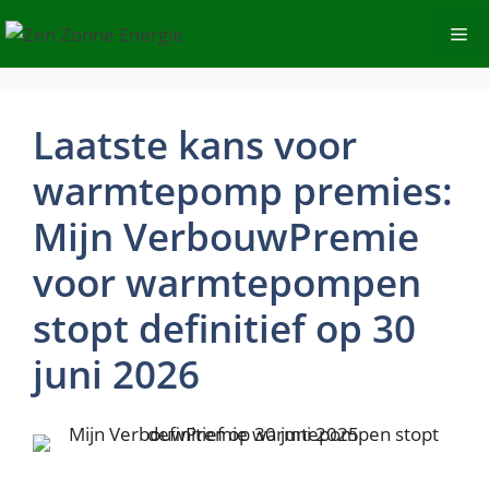
Spring
Me
naar
de
inhoud
Laatste kans voor
warmtepomp premies:
Mijn VerbouwPremie
voor warmtepompen
stopt definitief op 30
juni 2026