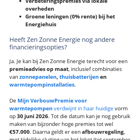
Verbeteringspremies via lokale
overheden
Groene leningen (0% rente) bij het
Energiehuis
Heeft Zen Zonne Energie nog andere
financieringsopties?
Ja. Je kan bij Zen Zonne Energie terecht voor een
premieadvies op maat
, inclusief combinaties
van
zonnepanelen
,
thuisbatterijen
en
warmtepompinstallaties
.
De
Mijn VerbouwPremie voor
warmtepompen
verdwijnt in haar huidige
vorm
op
30 juni 2026
. Tot die datum kan je nog gebruik
maken van bijzonder hoge premies tot wel
€57.000
. Daarna geldt er een
afbouwregeling
,
met tijdelijke sluiting van het loket (tot september